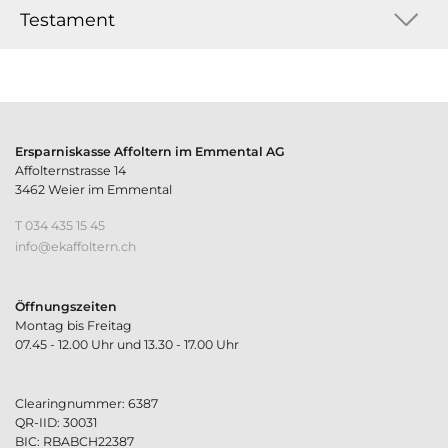
Testament
Ersparniskasse Affoltern im Emmental AG
Affolternstrasse 14
3462 Weier im Emmental
T 034 435 15 45
nf
k
ff
lt
rn
ch
Öffnungszeiten
Montag bis Freitag
07.45 - 12.00 Uhr und 13.30 - 17.00 Uhr
Clearingnummer: 6387
QR-IID: 30031
BIC: RBABCH22387