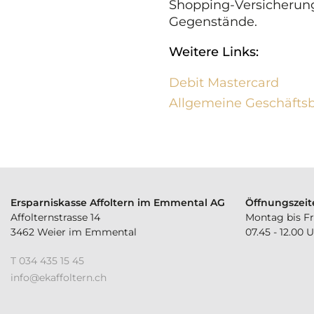
Shopping-Versicherung
Gegenstände.
Weitere Links:
Debit Mastercard
Allgemeine Geschäft
Ersparniskasse Affoltern im Emmental AG
Öffnungszeit
Affolternstrasse 14
Montag bis Fr
3462 Weier im Emmental
07.45 - 12.00 
T 034 435 15 45
nf
k
ff
lt
rn
ch