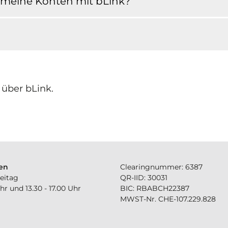
 meine Konten mit bLink?
 über bLink.
en
Clearingnummer: 6387
eitag
QR-IID: 30031
Uhr und 13.30 - 17.00 Uhr
BIC: RBABCH22387
MWST-Nr. CHE-107.229.828