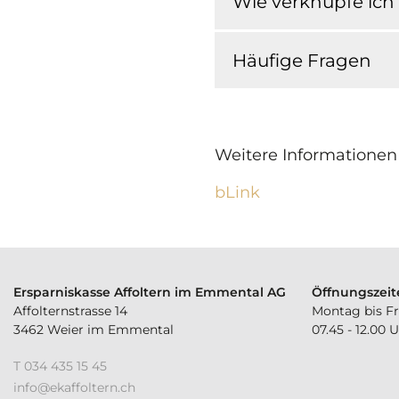
Wie verknüpfe ich
Häufige Fragen
Weitere Informationen
bLink
Ersparniskasse Affoltern im Emmental AG
Öffnungszeit
Affolternstrasse 14
Montag bis Fr
3462 Weier im Emmental
07.45 - 12.00 
T 034 435 15 45
nf
k
ff
lt
rn
ch