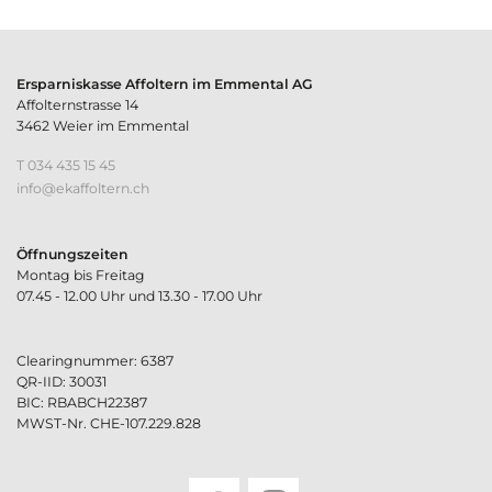
Ersparniskasse Affoltern im Emmental AG
Affolternstrasse 14
3462 Weier im Emmental
T 034 435 15 45
nf
k
ff
lt
rn
ch
Öffnungszeiten
Montag bis Freitag
07.45 - 12.00 Uhr und 13.30 - 17.00 Uhr
Clearingnummer: 6387
QR-IID: 30031
BIC: RBABCH22387
MWST-Nr. CHE-107.229.828