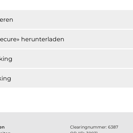
ieren
Secure» herunterladen
king
king
en
Clearingnummer: 6387