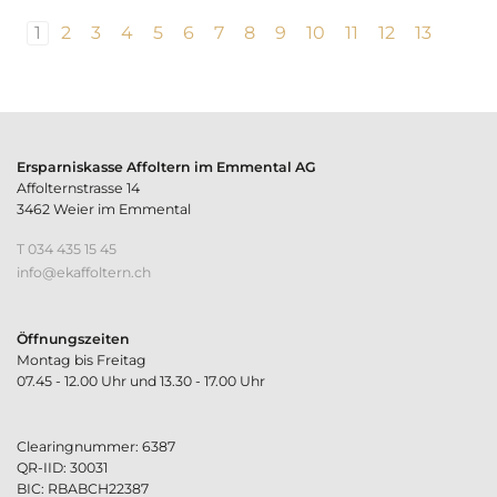
1
2
3
4
5
6
7
8
9
10
11
12
13
>
Ersparniskasse Affoltern im Emmental AG
Affolternstrasse 14
3462 Weier im Emmental
T 034 435 15 45
nf
k
ff
lt
rn
ch
Öffnungszeiten
Montag bis Freitag
07.45 - 12.00 Uhr und 13.30 - 17.00 Uhr
Clearingnummer: 6387
QR-IID: 30031
BIC: RBABCH22387