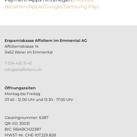
Bezahlen/Apple/Google/Samsung Pay).
Ersparniskasse Affoltern im Emmental AG
Affolternstrasse 14
3462 Weier im Emmental
T 034 435 15 45
nf
k
ff
lt
rn
ch
Öffnungszeiten
Montag bis Freitag
07.45 - 12.00 Uhr und 13.30 - 17.00 Uhr
Clearingnummer: 6387
QR-IID: 30031
BIC: RBABCH22387
MWST-Nr. CHE-107.229.828