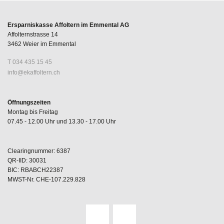
Ersparniskasse Affoltern im Emmental AG
Affolternstrasse 14
3462 Weier im Emmental
T 034 435 15 45
nf
k
ff
lt
rn
ch
Öffnungszeiten
Montag bis Freitag
07.45 - 12.00 Uhr und 13.30 - 17.00 Uhr
Clearingnummer: 6387
QR-IID: 30031
BIC: RBABCH22387
MWST-Nr. CHE-107.229.828